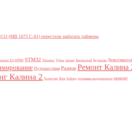
SCO (MB 1075 C-01) перестали работать таймеры
STM32
Демотивато
nasonic ES-WD60
Thermex
Vyksa
xiaomi
Бахчисарай
Бруксизм
Ремонт Калина 
ммирование
Разное
Путешествия
г Калина 2
ремонт
Хэллоуин
Ялта
бойлер
промывка кондиционера