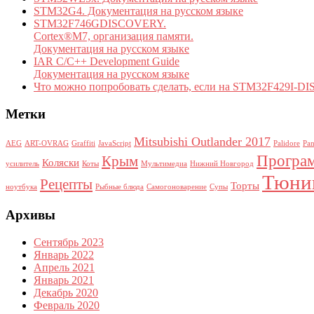
STM32G4. Документация на русском языке
STM32F746GDISCOVERY.
Cortex®­M7, организация памяти.
Документация на русском языке
IAR C/C++ Development Guide
Документация на русском языке
Что можно попробовать сделать, если на STM32F429I-DI
Метки
Mitsubishi Outlander 2017
AEG
ART-OVRAG
Graffiti
JavaScript
Palidore
Pa
Програ
Крым
Коляски
усилитель
Коты
Мультимедиа
Нижний Новгород
Тюнин
Рецепты
Торты
ноутбука
Рыбные блюда
Самогоноварение
Супы
Архивы
Сентябрь 2023
Январь 2022
Апрель 2021
Январь 2021
Декабрь 2020
Февраль 2020