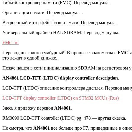
Гибкий контроллер памяти (FMC). Перевод мануала.
Организация памяти. Перевод мануала.
Встроенный интерфейс флэш-памяти. Перевод мануала.
Универсальный драйвер HAL SDRAM. Перевод мануала.
FMC_ru
Перевод несколько сумбурный. В процессе знакомства с
FMC
я
это лежит в одной книжке.
Позже нашел в сети инициализацию SDRAM на регистровом ур
AN4861 LCD-TFT (LTDC) display controller description.
LCD-TFT (LTDC) описание контроллера дисплея. Перевод ману
LCD-TFT display controller (LTDC) on STM32 MCUs (Rus)
Здесь я привожу перевод
AN4861
.
RM0090 LCD-TFT controller (LTDC) pg. 478 — другая сказка.
Не смотря, что
AN4861
все больше про F7, приведенные в опи