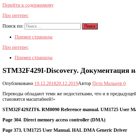
Перейти к содержимому
Про интерес
Поиск по:
Поиск
Пример страницы
Про интерес
Пример страницы
STM32F429I-Discovery. Документация н
Опубликовано
19.12.2018
20.12.2019
Автор
Петр Мальцев
0
Переводы обладают теми же недостатками, что и в предыдущей
становятся масштабней!»
STM32F429ZIT6. RM0090 Reference manual. UM1725 User Ma
Page 304
.
Direct memory access controller (DMA)
Page 373. UM1725 User Manual. HAL DMA Generic Driver