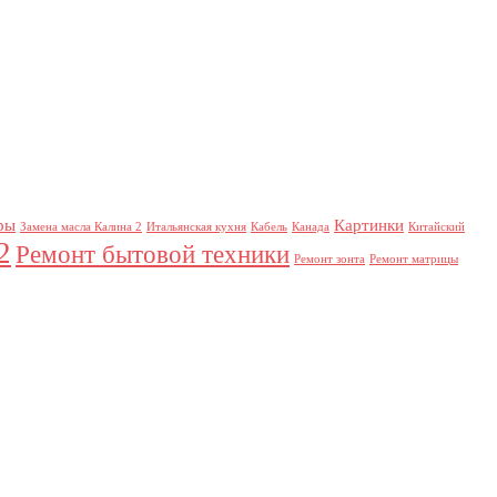
ры
Картинки
Замена масла Калина 2
Итальянская кухня
Кабель
Канада
Китайский
2
Ремонт бытовой техники
Ремонт зонта
Ремонт матрицы