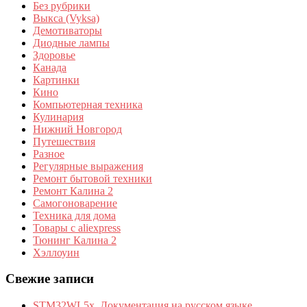
Без рубрики
Выкса (Vyksa)
Демотиваторы
Диодные лампы
Здоровье
Канада
Картинки
Кино
Компьютерная техника
Кулинария
Нижний Новгород
Путешествия
Разное
Регулярные выражения
Ремонт бытовой техники
Ремонт Калина 2
Самогоноварение
Техника для дома
Товары с aliexpress
Тюнинг Калина 2
Хэллоуин
Свежие записи
STM32WL5x. Документация на русском языке