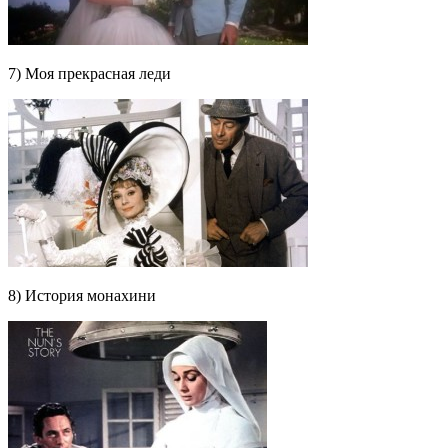
7) Моя прекрасная леди
8) История монахини