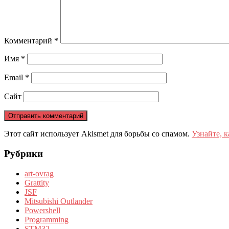
Комментарий
*
Имя
*
Email
*
Сайт
Этот сайт использует Akismet для борьбы со спамом.
Узнайте, 
Рубрики
art-ovrag
Grattity
JSF
Mitsubishi Outlander
Powershell
Programming
STM32