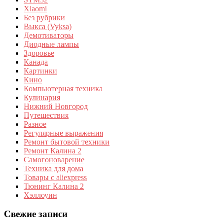
Xiaomi
Без рубрики
Выкса (Vyksa)
Демотиваторы
Диодные лампы
Здоровье
Канада
Картинки
Кино
Компьютерная техника
Кулинария
Нижний Новгород
Путешествия
Разное
Регулярные выражения
Ремонт бытовой техники
Ремонт Калина 2
Самогоноварение
Техника для дома
Товары с aliexpress
Тюнинг Калина 2
Хэллоуин
Свежие записи