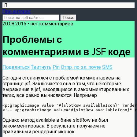
Про интерес
20.08.2015 • нет комментариев
Проблемы с
комментариями в JSF коде
Поделиться
Твитнуть
Pin
Отпр. по эл. почте
SMS
Сегодня столкнулся с проблемой комментариев на
странице jsf. Заключается она в том, что некоторые
выражения в jsf, находящиеся в закомментированных
тегах, все равно вычисляются. Например
<p:graphicImage value="#{slotRow.availableIcon}" render
Однако метод a
vailable в бине
slotRow не был
закомментирован
. В результате получаем не
правильный рендеринг иконок.