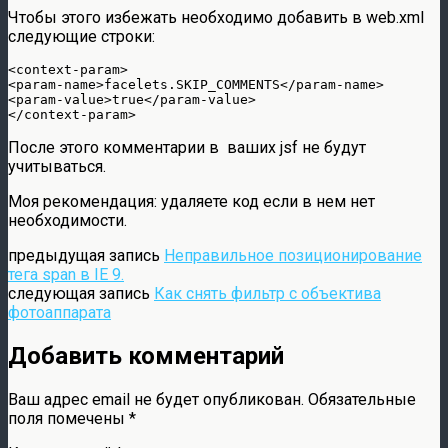
Чтобы этого избежать необходимо добавить в web.xml
следующие строки:
<context-param>

<param-name>facelets.SKIP_COMMENTS</param-name>

<param-value>true</param-value>

После этого комментарии в ваших jsf не будут
учитываться.
Моя рекомендация: удаляете код если в нем нет
необходимости.
предыдущая запись
Неправильное позиционирование
тега span в IE 9.
следующая запись
Как снять фильтр с объектива
фотоаппарата
Добавить комментарий
Ваш адрес email не будет опубликован.
Обязательные
поля помечены
*