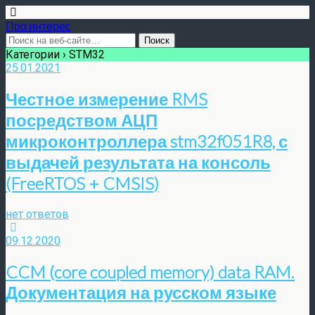
Про интерес
Категории ›
STM32
25.01.2021
Честное измерение RMS
посредством АЦП
микроконтроллера stm32f051R8, с
выдачей результата на консоль
(FreeRTOS + CMSIS)
нет ответов
09.12.2020
CCM (core coupled memory) data RAM.
Документация на русском языке