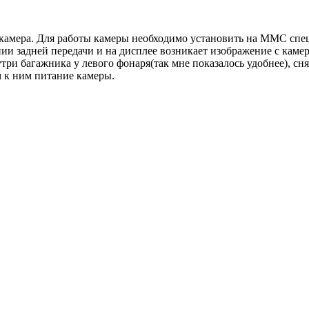
и камера. Для работы камеры необходимо установить на ММС спе
и задней передачи и на дисплее возникает изображение с камер
ри багажника у левого фонаря(так мне показалось удобнее), сн
 к ним питание камеры.