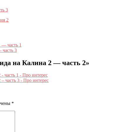
ть 3
ия 2
 — часть 1
 часть 3
ида на Калина 2 — часть 2
»
- часть 1 - Про интерес
– часть 3 - Про интерес
ечены
*