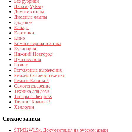
Без рубрики
Выкса (Vyksa)
Демотиваторы
Диодные лампы
Здоровье
Канада
Картинки
Кино
Компьютерная техника
Кулинария
Нижний Новгород
Путешествия
Разное
Регулярные выражения
Ремонт бытовой техники
Ремонт Калина 2
Самогоноварение
Техника для дома
Товары с aliexpress
Тюнинг Калина 2
Хэллоуин
Свежие записи
STM32WL5x. Документация на русском языке